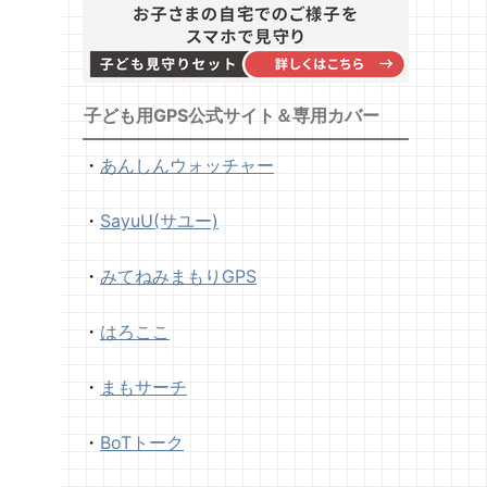
子ども用GPS公式サイト＆専用カバー
・
あんしんウォッチャー
・
SayuU(サユー)
・
みてねみまもりGPS
・
はろここ
・
まもサーチ
・
BoTトーク