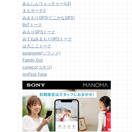
あんしんウォッチャー(LE)
まもサーチ3
みまもりGPS(どこかなGPS)
BoTトーク
みもりGPSトーク
みてねみまもりGPSトーク
はろここトーク
soranome(ソラノメ)
Family Dot
coneco(コネコ)
myFirst Fone