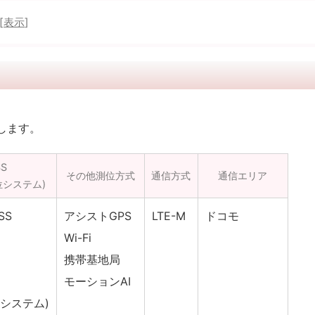
[
表示
]
します。
S
その他測位方式
通信方式
通信エリア
位システム)
SS
アシストGPS
LTE-M
ドコモ
Wi-Fi
携帯基地局
モーションAI
強システム)