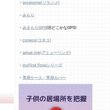
・
soranome(ソラノメ)
・
みもり
・
みまもりGPS
(旧どこかなGPS)
・
coneco(コネコ)
・
amue link(アミューリンク)
・
myFirst Foneシリーズ
・
専用ケース・専用カバー