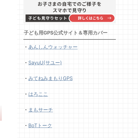
子ども用GPS公式サイト＆専用カバー
・
あんしんウォッチャー
・
SayuU(サユー)
・
みてねみまもりGPS
・
はろここ
・
まもサーチ
・
BoTトーク