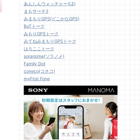
あんしんウォッチャー(LE)
まもサーチ3
みまもりGPS(どこかなGPS)
BoTトーク
みもりGPSトーク
みてねみまもりGPSトーク
はろここトーク
soranome(ソラノメ)
Family Dot
coneco(コネコ)
myFirst Fone