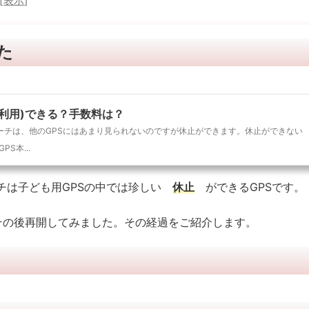
[
表示
]
た
再利用)できる？手数料は？
サーチは、他のGPSにはあまり見られないのですが休止ができます。休止ができない
S本...
チは子ども用GPSの中では珍しい
休止
ができるGPSです。
その後再開してみました。その経過をご紹介します。