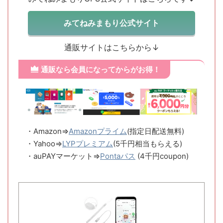
みてねみまもり公式サイト
通販サイトはこちらから↓
通販なら会員になってからがお得！
・Amazon⇒
Amazonプライム
(指定日配送無料)
・Yahoo⇒
LYPプレミアム
(5千円相当もらえる)
・auPAYマーケット⇒
Pontaパス
(4千円coupon)