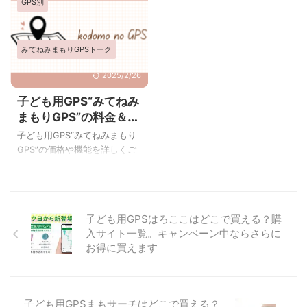
GPS別
GPSトークから2026年3月
GPS みてねみまもりGPSの特
ねみまもりGPSの基本 ...
に、みてねみまもりGPSトー
徴＆メリット 通知エリア登録
クPlus(防犯ブザー＆ディスプ
数など無制限の項目がたくさ
レイ搭載モデル)が新発売され
ん 履歴保存日数も最長クラス
みてねみまもりGPSトーク
ます。 みてねみまもりGPSト
(3か月) 本体の色が選べる(他
ークPlus2026年限定カラー新
のGPSはほどんど白のみ) 歩数
2025/2/26
発売 みてねみまもりGPSトー
計付き みてねみまもりGPSの
子ども用GPS“みてねみ
クPlus みてねみまもりGPSト
デメリット 通知ボタンや乗り
まもりGPS”の料金＆機
ークPlusはただ今2026年限定
物通知がない(第3世代に通知
能を詳しく
カラーも予約受付中です。 ⇒
ボタンが付きました) 専用カバ
子ども用GPS“みてねみまもり
みてねみまもりGPS公式サイ
ーがない(発売を開始しまし
GPS”の価格や機能を詳しくご
ト みてねみまもりGPSトーク
た。) みてねみまもりGPSレビ
紹介します。 子ども用見守り
が期間限定割引中 2024 ...
ュー 子ども用見守りGPSの中
GPSみてねみまもりGPS 出
で価格は真 ...
典：みてねみまもりGPS みて
ねみまもりGPS料金＆機能詳
子ども用GPSはろここはどこで買える？購
細 子ども用見守りGPS“みてね
入サイト一覧。キャンペーン中ならさらに
みまもりGPS”の料金や機能を
お得に買えます
一覧にまとめました。 他の子
ども用GPSと比較したい場合
は一番右の行のリンクから比
べられます。 みてねみまもり
子ども用GPSまもサーチはどこで買える？