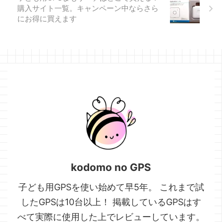
GPS他のGPSと比較する公式
購入サイト一覧。キャンペーン中ならさら
ページみてねみまもりGPS本
にお得に買えます
体料金(税込)5,280円月額料金
(税込)528円Good!2年間合計
(税込)17,952円他のGPSは ...
kodomo no GPS
子ども用GPSを使い始めて早5年。 これまで試
したGPSは10台以上！ 掲載しているGPSはす
べて実際に使用した上でレビューしています。