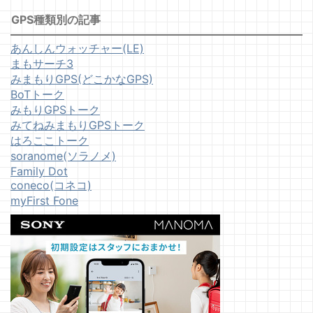
GPS種類別の記事
あんしんウォッチャー(LE)
まもサーチ3
みまもりGPS(どこかなGPS)
BoTトーク
みもりGPSトーク
みてねみまもりGPSトーク
はろここトーク
soranome(ソラノメ)
Family Dot
coneco(コネコ)
myFirst Fone