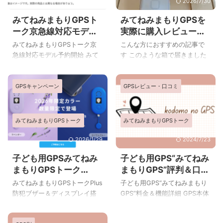
2025/1/25
2026/7/30
みてねみまもりGPSト
みてねみまもりGPSを
ーク京急線対応モデル
実際に購入レビュー｜
登場＊新着で「けいき
通知スポット登録が神
みてねみまもりGPSトーク京
こんな方におすすめの記事で
ゅん®型みてねみまもり
だった話と気になった
急線対応モデル予約開始 みて
す このような箱で届きました
GPSオリジナルケー
点
ねみまもりGPSトークから京
みてねみまもりGPSの購入を
ス」プレゼント
急線対応モデルが登場しまし
検討していて、実際の使用感
GPSキャンペーン
GPSレビュー・口コミ
た。 2025年7月31日まで本体
が気になる方 他社GPSとの違
価格が15％OFFになるキャン
い、特に「通知スポットの設
ペーン中です。 泉岳寺駅を除
定のしやすさ」を知りたい方
く72駅の京急線全駅で、駅改
良い口コミだけでなく、正直
みてねみまもりGPSトーク
みてねみまもりGPSトーク
札通過通知サービスが使える
な気になる点も知った上で選
GPSです。 改札を通過するた
びたい方 わが家では、みてね
2026/1/29
2024/7/23
びに保護者のスマホにプッシ
みまもりGPS（お知らせボタ
子ども用GPSみてねみ
子ども用GPS“みてねみ
ュ通知が届きます。 2025年3
ン搭載モデル）を購入し、約1
まもりGPSトーク
まもりGPS”評判＆口コ
月17日発売予定です。 先着で
ヶ月ほど実際に使ってみまし
Plus2026年先行予約
ミ、メリットデメリッ
けいきゅん®型みてねみまもり
た。この記事では、口コミサ
みてねみまもりGPSトークPlus
子ども用GPS“みてねみまもり
スタート！通信費無料
ト
GPSオリジナルケースプレゼ
イトではあまり触れられてい
防犯ブザー＆ディスプレイ搭
GPS”料金＆機能詳細 GPS本体
ント 出典:みてねみまもりGPS
ない「使ってみて初めてわか
のクーポンコードあり
載モデル新登場 出典:みてねみ
の色が選べる子ども用見守り
楽天市場のMIXI公式サイトから
ったポイント」を中心に、正
まもりGPS みてねみまもり
GPS 出典：みてねみまもり
の予約に限り、 ...
直な感想をまとめます。 みて