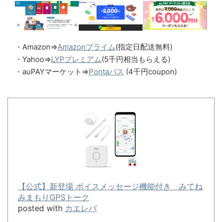
・Amazon⇒
Amazonプライム
(指定日配送無料)
・Yahoo⇒
LYPプレミアム
(5千円相当もらえる)
・auPAYマーケット⇒
Pontaパス
(4千円coupon)
【公式】新登場 ボイスメッセージ機能付き みてね
みまもりGPSトーク
posted with
カエレバ