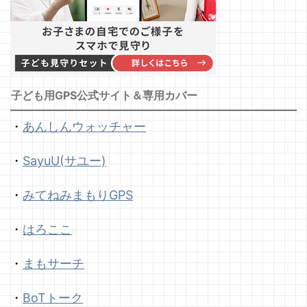
子ども用GPS公式サイト＆専用カバー
・
あんしんウォッチャー
・
SayuU(サユー)
・
みてねみまもりGPS
・
はろここ
・
まもサーチ
・
BoTトーク