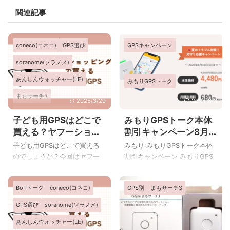
関連記事
coneco(コネコ)
GPS選び
GPSキャンペーン
soranome(ソラノメ)
あんしんウォッチャー(LE)
みもりGPSトーク
まもサーチ3
2025/3/20
2025/8/3
みてねみまもりGPSトーク
子ども用GPSはどこで
みもりGPSトーク本体
買える？ヤフーショッ
割引キャンペーン8月
みまもりGPS(どこかなGPS)
ピングで買えるども用
31日まで
子ども用GPSはどこで買える
みもり みもりGPSトーク本体
みもりGPSトーク
GPS一覧
のでしょうか？今回はヤフー
割引キャンペーン みもりGPS
ショッピングで購入できる子
トークが2025年8月31日まで
ども用GPSをご紹介します。
本体が割引価格になります。
BoTトーク
coneco(コネコ)
GPS別
まもサーチ3
YLPプレミアム ヤフーショッ
通常5,280円が4,928円になり
ピングで買い物をするならYLP
ます。 みもりGPSトーク公式&
GPS選び
soranome(ソラノメ)
プレミアム（旧Yahoo!プレミ
通販サイト みもりGPSトーク
アム）会員になってからがお
の公式&通販サイトはこちらか
あんしんウォッチャー(LE)