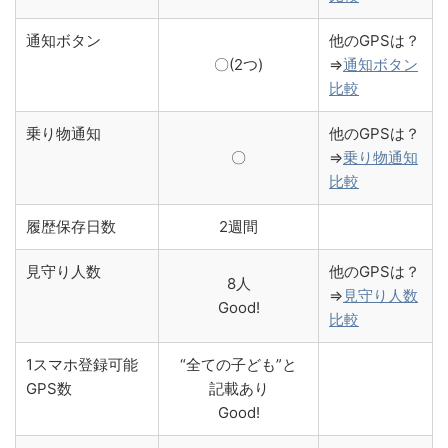
通知ボタン
他のGPSは？
〇(2つ)
⇒
通知ボタン
比較
乗り物通知
他のGPSは？
〇
⇒
乗り物通知
比較
履歴保存日数
2週間
見守り人数
他のGPSは？
8人
⇒
見守り人数
Good!
比較
1スマホ登録可能
“全ての子ども”と
GPS数
記載あり
Good!