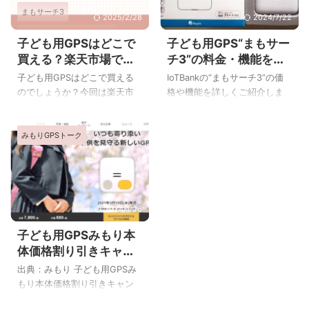
すすめ！ 今ならPayPayポイン
ら みもりGPSトークの関連記
まもサーチ3
トなど5,000円相当プレゼント
事 みもりGPSトークの関連記
2025/2/28
2024/7/22
&最大3ヶ月無料です。 詳しく
事はこちらです⇒みもり -
みてねみまもりGPSトーク
子ども用GPSはどこで
子ども用GPS“まもサー
はこちら⇒YLPプレミアム ヤ
kodomo no GPS 子ども用GPS
買える？楽天市場で買
チ3”の料金・機能を詳
みまもりGPS(どこかなGPS)
フーショッピングで買える
人気記事 当サイトの人気記事
える子ども用GPS一覧
しく
GPS①あんしんウォッチャー
です。ぜひご覧ください。
子ども用GPSはどこで買える
IoTBankの“まもサーチ3”の価
みもりGPSトーク
(LE) /KDDI 通知スポットの登
のでしょうか？今回は楽天市
格や機能を詳しくご紹介しま
録がめちゃラク！なんと2台目
場で購入できる子ども用GPS
す。 子ども用見守りGPSまも
は月額料金無料。 auユーザー
をご紹介します。 楽天市場で
サーチ3料金＆機能詳細 子ども
...
みもりGPSトーク
買えるGPS①あんしんウォッ
用見守りGPS“まもサーチ3”の
チャー(LE) /KDDI 当サイトイ
料金や機能を一覧にまとめま
チ押し！2台目はなんと月額料
した。 他の子ども用GPSと比
金無料。 KDDIから発売されて
較したい場合は一番右の行の
いる子ども用GPSは料金タイ
リンクから比べられます。 ま
プが2種類あります。“あんし
もサーチ3他のGPSと比較する
2024/1/26
んウォッチャーLE”と“あんしん
本体料金(税込)5,280円月額料
子ども用GPSみもり本
ウォッチャー”で、前者が月額
金(税込)528円2年間合計(税
体価格割り引きキャン
タイプ、後者が1年間月額無料
込)17,952円他のGPSは？⇒価
ペーン＆2024年新モ
タイプ(月額を支払って延長可
格比較位置更新間隔(分)1～2・
出典：みもり 子ども用GPSみ
デル発売予定
能)になります。 auユーザーで
3～4・OFF他のGPSは？⇒更
もり本体価格割り引きキャン
もなくても特に変わりなく使
新間隔比較バッテリー持続時
ペーン 子ども用GPSのみもり