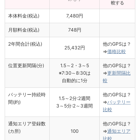
較する
本体料金(税込)
7,480円
月額料金(税込)
748円
2年間合計(税込)
他のGPSは？
25,432円
⇒
価格比較
位置更新間隔(分)
1.5～2・3～5
他のGPSは？
※7:30～8:30は
⇒
更新間隔比
自動的に1分
較
バッテリー持続時
他のGPSは？
1.5～2分:2週間
間(約)
⇒
バッテリー
3～5分:2～3週間
比較
通知エリア登録数
他のGPSは？
(カ所)
100
⇒
通知エリア
比較