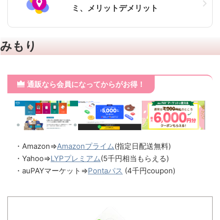
ミ、メリットデメリット
みもり
通販なら会員になってからがお得！
・Amazon⇒
Amazonプライム
(指定日配送無料)
・Yahoo⇒
LYPプレミアム
(5千円相当もらえる)
・auPAYマーケット⇒
Pontaパス
(4千円coupon)