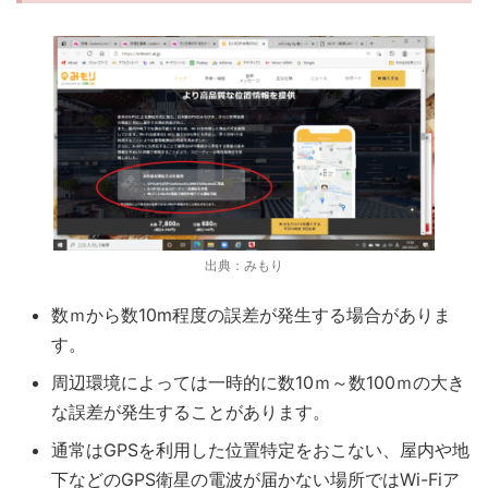
出典：みもり
数ｍから数10m程度の誤差
が発生する場合がありま
す。
周辺環境によっては
一時的に数10ｍ～数100ｍの大き
な誤差
が発生することがあります。
通常はGPSを利用した位置特定をおこない、
屋内や地
下
などのGPS衛星の電波が届かない場所ではWi-Fiア