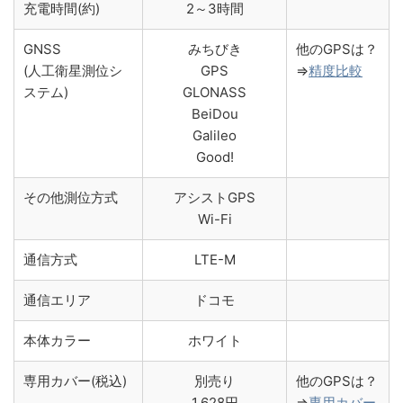
充電時間(約)
2～3時間
GNSS
みちびき
他のGPSは？
(人工衛星測位シ
GPS
⇒
精度比較
ステム)
GLONASS
BeiDou
Galileo
Good!
その他測位方式
アシストGPS
Wi-Fi
通信方式
LTE-M
通信エリア
ドコモ
本体カラー
ホワイト
専用カバー(税込)
別売り
他のGPSは？
1,628円
⇒
専用カバー