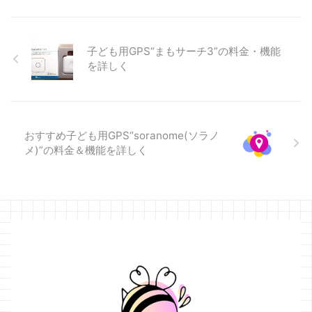
えます。 あんしんウォッチャ
間(約)1～2分:1～2 ...
が本体価格を割り引いて販売
ーは通知スポット ...
されています。 通常税込み
8,580円のところ、6,380円で
購入できます。 すでに完売し
子ども用GPS“まもサーチ3”の料金・機能
ました。 みもり新モデル発売
を詳しく
予定 2024年2月頃に新機種を
発売予定とのことです。 子ど
も用GPS“みもり”の口コミ＆レ
ビュー 実際のみもりの口コ
おすすめ子ども用GPS“soranome(ソラノ
ミ・レビューを読んでみたい
メ)”の料金＆機能を詳しく
方はこちらから(アマゾンにた
くさんのレビューがありま
す。) 当サイトのみもりの口コ
ミ・レビューはこちら
https://gps.osai ...