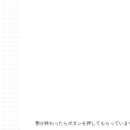
音声通知はタイムラグがあり、すでに危険場所
ゾン)
GPSの基本機能は問題なさそうですが、説
音声通知にタイムラグがあるという方もいら
その他の用途(“帰る時間だよ”など)で使う
実際のみもりの口コミ・レビューを読んでみ
す。)
みもり口コミ
Yahoo!ショ