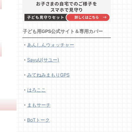
子ども用GPS公式サイト＆専用カバー
・
あんしんウォッチャー
・
SayuU(サユー)
・
みてねみまもりGPS
・
はろここ
・
まもサーチ
・
BoTトーク