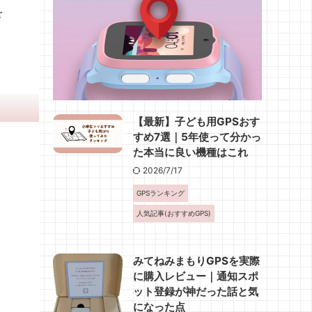
を
【最新】子ども用GPSおす
すめ7選｜5年使って分かっ
た本当に良い機種はこれ
。
2026/7/17
GPSランキング
人気記事(おすすめGPS)
みてねみまもりGPSを実際
に購入レビュー｜通知スポ
ット登録が神だった話と気
になった点