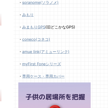
・
soranome(ソラノメ)
・
みもり
・
みまもりGPS
(旧どこかなGPS)
・
coneco(コネコ)
・
amue link(アミューリンク)
・
myFirst Foneシリーズ
・
専用ケース・専用カバー