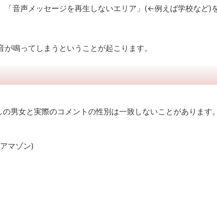
、「音声メッセージを再生しないエリア」(←例えば学校など)
音が鳴ってしまうということが起こります。
しの男女と実際のコメントの性別は一致しないことがあります
アマゾン)
す。子どもから連絡ができて便利です。(出典：アマゾン)
。(出典：アマゾン)