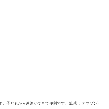
を出てから“危ないよ”とメッセージが流れます。(出典：アマ
明書が分かりづらいという口コミが何件かありました。そして、
っしゃいました。危険場所での音声通知にはあまり期待せず、
分には問題ないかと思います。
たい方はこちらから(アマゾンにたくさんのレビューがありま
ッピング
Amazon