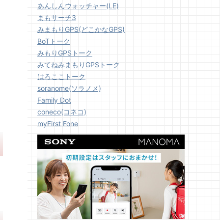
あんしんウォッチャー(LE)
まもサーチ3
みまもりGPS(どこかなGPS)
BoTトーク
みもりGPSトーク
みてねみまもりGPSトーク
はろここトーク
soranome(ソラノメ)
Family Dot
coneco(コネコ)
myFirst Fone