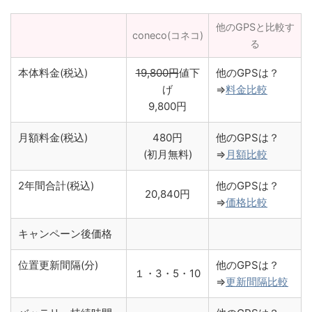
他のGPSと比較す
coneco(コネコ)
る
本体料金(税込)
19,800円
値下
他のGPSは？
げ
⇒
料金比較
9,800円
月額料金(税込)
480円
他のGPSは？
(初月無料)
⇒
月額比較
2年間合計(税込)
他のGPSは？
20,840円
⇒
価格比較
キャンペーン後価格
位置更新間隔(分)
他のGPSは？
１
・3・5・10
⇒
更新間隔比較