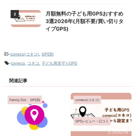
月額無料の子ども用GPSおすすめ
2
3選2026年(月額不要/買い切りタ
イプGPS)
-
coneco(コネコ)
,
GPS別
-
coneco
,
コネコ
,
子ども用見守りGPS
関連記事
Family Dot
GPS別
coneco(コネコ)
GPSレビュー・口コミ
2023/10/23
2024/7/18