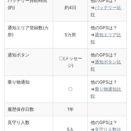
バッテリー持続時間
他のGPSは？
(約)
約4日
⇒
バッテリー比
較
通知エリア登録数(カ
他のGPSは？
所)
5カ所
⇒
通知エリア比
較
通知ボタン
他のGPSは？
〇(メッセー
⇒
通知ボタン比
ジ)
較
乗り物通知
他のGPSは？
〇
⇒
乗り物通知比
較
履歴保存日数
1年
見守り人数
他のGPSは？
5人
⇒
見守り人数比