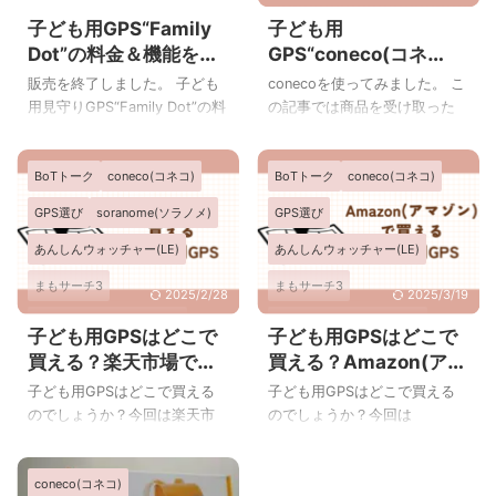
子ども用GPS“Family
子ども用
Dot”の料金＆機能を詳
GPS“coneco(コネ
しく
コ)”レビュー.GPS開封
販売を終了しました。 子ども
conecoを使ってみました。 こ
から設定まで
用見守りGPS“Family Dot”の料
の記事では商品を受け取った
金や機能を詳しくご紹介して
ところから開封、conecoのア
いきます。 子ども用
プリ設定までをレビューしま
BoTトーク
coneco(コネコ)
BoTトーク
coneco(コネコ)
GPS“Family Dot”料金＆機能詳
す。 conecoパッケージ外観
細 月額料金無料タイプの子ど
箱の大きさはおよそ縦12cm×
GPS選び
soranome(ソラノメ)
GPS選び
も用見守りGPS 出典：ソース
横18.cm×厚さ4cmです。 比較
ネクスト 子ども用見守り
のためにSuicaを置いてみまし
あんしんウォッチャー(LE)
あんしんウォッチャー(LE)
GPS“どこかなGPS”の料金や機
た。 箱の裏側です↓ 側面にも
まもサーチ3
まもサーチ3
能を一覧にまとめました。 他
いろいろ情報が載っていま
2025/2/28
2025/3/19
の子ども用GPSと比較したい
す。 反対側の側面 coneco(コ
みてねみまもりGPSトーク
みてねみまもりGPSトーク
子ども用GPSはどこで
子ども用GPSはどこで
場合は一番右の行のリンクか
ネコ)の箱の中身 パッケージを
買える？楽天市場で買
買える？Amazon(アマ
みまもりGPS(どこかなGPS)
みまもりGPS(どこかなGPS)
ら比べられます。 Family Dot
開けると一番上にconeco本体
える子ども用GPS一覧
ゾン)で買える子ども用
他のGPSと比較本体料金(税
がありました。 coneco本体の
子ども用GPSはどこで買える
子ども用GPSはどこで買える
みもりGPSトーク
GPS一覧
込)9,900円Good!月額料金(税
下に付属品が入っているよう
のでしょうか？今回は楽天市
のでしょうか？今回は
込)-2年間合計(税込)9,900円
です。 coneco本体の下にクイ
場で購入できる子ども用GPS
Amazon(アマゾン）で購入で
Good!他の ...
ックスタートガ ...
をご紹介します。 楽天市場で
きる子ども用GPSをご紹介し
coneco(コネコ)
買えるGPS①あんしんウォッ
ます。 Amazonプライム アマ