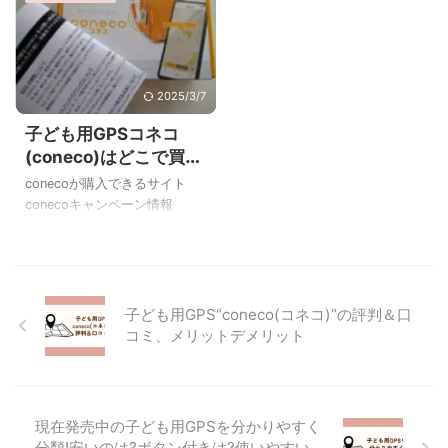
チャー(LE) /KDDI 当サイトイ
ゾンで買い物をするならアマ
チ押し！2台目はなんと月額料
ゾンプライム会員になってか
金無料。 KDDIから発売されて
らがおすすめ！ アマゾンプラ
いる子ども用GPSは料金タイ
イム 翌日配送、指定日配送が
プが2種類あります。“あんし
何度でも無料 初回30日間無料
2025/3/7
んウォッチャーLE”と“あんしん
で使えます 詳しくはこちら⇒
子ども用GPSコネコ
ウォッチャー”で、前者が月額
アマゾンプライム公式サイト
(coneco)はどこで買え
タイプ、後者が1年間月額無料
アマゾンで買えるGPS①あん
る？購入サイト一覧。
タイプ(月額を支払って延長可
しんウォッチャー(LE) /KDDI
conecoが購入できるサイト
キャンペーン中ならさ
能)になります。 auユーザーで
無線LANのSSIDが登録できて
conecoキャンペーン情報
もなくても特に変わりなく使
便利！2台目は月額料金無料。
らにお得に買えます
conecoのGPSを購入しようか
えます。 あんしんウォッチャ
KDDIから発売されている子ど
とご検討中の皆様、キャンペ
ーは通知スポット ...
も用GPSは料金 ...
ーン中でしたらラッキーで
す。 キャンペーン情報を随時
更新していますのでチェック
子ども用GPS“coneco(コネコ)”の評判＆口
してみてください。
コミ、メリットデメリット
https://gps.osaifull.com/
coneco公式サイト conecoの
公式サイトはこちらです。
coneco通販サイト 通販サイト
現在発売中の子ども用GPSを分かりやすく
はこちらから↓ 子ども用GPS
分類!安いのは?ボタン付きは?使いやすい