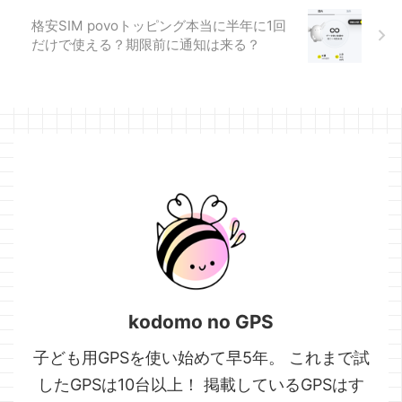
LINEですれば、完ぺきに0円で
使えます(半年に1度はデータを
格安SIM povoトッピング本当に半年に1回
数百円分購入する必要があり
だけで使える？期限前に通知は来る？
ます)。 子どもには全部ライン
で連絡してと話していたので
すが、電話アプリの方が楽だ
ったようで ...
kodomo no GPS
子ども用GPSを使い始めて早5年。 これまで試
したGPSは10台以上！ 掲載しているGPSはす