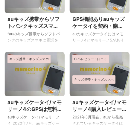
2023/10/24
2025/8/28
auキッズ携帯からソフ
GPS機能ありauキッズ
トバンクキッズスマホ
ケータイを契約・購入
に電話がつながらな
する際のポイント
“auのキッズ携帯からソフトバ
auのキッズケータイにはマモ
い？メールも届かな
ンクのキッズスマホに電話を
リーノ4とマモリーノ5があり
い？
かけてもつながらない、auの
ますが、GPS機能の使いかた
キッズ携帯からソフトバンク
に少し違いがあります。 その
キッズ携帯・キッズスマホ
GPSレビュー・口コミ
のキッズスマホにショートメ
ため月額料金も変わってきま
ールを送ってもソフトバンク
す。 マモリーノ4と5のどちら
側でそのメールが見られない”
を購入すればよいのか、ポイ
といった経験はないでしょう
ントをお伝えします。 auのキ
キッズ携帯・キッズスマホ
か？ このページではauのキッ
ッズケータイ2021年 出典：au
ズ携帯とソフトバンクのキッ
2021年3月現在、auから発売
2025/8/28
2025/8/28
ズスマホで連絡を取り合える
されているキッズケータイは
auキッズケータイ/マモ
auキッズケータイ/マモ
ようにする方法をお伝えしま
mamorino(マモリーノ)4と5で
リーノ4のGPSは無料
リーノ4購入レビュー
す。 auのキッズスマホではな
す。 mamorino(マモリーノ)4
じゃなかった!GPS料金
月額料金明細もお見せ
くキッズ携帯 ソフトバンクの
が2018年モデル、
auキッズケータイ/マモリーノ
2021年3月現在、auから発売
をお得にする方法
します。
キッズスマホは、相手と連絡
mamorino(マモリーノ)5が
４ 2020年7月、auキッズケー
されているキッズケータイは
が取れるようにするためには
2019年モデルです。 auキッズ
タイ/マモリーノ4を購入しま
マモリーノ４とマモリーノ５