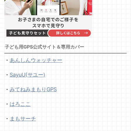
子ども用GPS公式サイト＆専用カバー
・
あんしんウォッチャー
・
SayuU(サユー)
・
みてねみまもりGPS
・
はろここ
・
まもサーチ