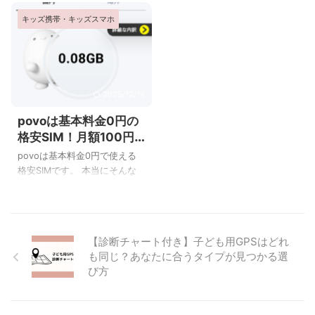
相手先の電話番号とメールア
ケータイの値段 auのキッズ ...
した。マモリーノ5も発売され
です。 マモリーノを契約する
ドレスの両方を登録する必要
キッズ携帯・キッズスマホ
ていますがマモリーノ4にした
と月額料金はいくらぐらいに
があるため(必要ない機 ...
理由は マモリーノ5に比べて価
なるのでしょうか。我が家の
格が安かったから 最低限の機
月額料金明細もお見せしなが
能(通話とGPS)があれば十分だ
ら話を進めていきたいと思い
と思ったから です。 auキッズ
ます。 そしてauキッズケータ
ケータイ/マモリーノ４のGPS
イ/マモリーノを購入して分か
2025/12/14
は無料では使えなかった！ キ
ったことがいくつかありまし
povoは基本料金0円の
ッズケータイに求める機能と
た。購入時に注意していただ
格安SIM！月額100円
いったら 親と電話ができるこ
きたいこともまとめました。
以下で使えた
と 居場所が分かること が大半
参考になればと思います。 au
povoは基本料金0円で使える
だと思います。 その片方の“居
キッズケータイ/マモリーノ４
格安SIMです。 本当にそんな
場所”を知るためのGPS機能を
2020年7月、auキッズケータ
に安く使えるの？という方向
使うには、マモリーノ4の場合
イ/マモリーノ4を購入しまし
けに、実際の1ヶ月の使用料金
は無料では ...
た。マモリーノ5も発売されて
をお見せしようと思います。
いますがマ ...
povoの月額料金、1ヶ月いく
【診断チャート付き】子ども用GPSはどれ
ら？ SMS送付3円(1通)通話88
も同じ？あなたに合うタイプが見つかる選
円(2分)合計91円 povoのキャ
び方
ラクターが持っている0.08GB
は、ローソンで無料でもらっ
たものです。 SMSも通話も