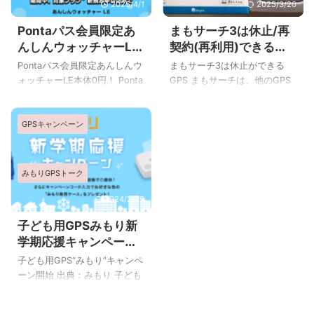
何度でも無料 初回30日間無料
後に再度ご紹介しますが、ま
2025/4/1
2025/3/20
で使えます 詳しくはこちら⇒
もサーチの料金や機能につい
Pontaパス会員限定あ
まもサーチ3は休止/再
アマゾンプライム公式サイト
てはこちらでご紹介していま
んしんウォッチャーLE
契約(再利用)できる？
アマゾンで買えるGPS①あん
す↓ まもサーチ3はどう？おす
本体無料！2025年5月
手数料は？
しんウォッチャー(LE) /KDDI
すめ？ 結論から先に書きます
Pontaパス会員限定あんしんウ
まもサーチ3は休止ができる
31日まで
無線LANのSSIDが登録できて
が、良い商品だと思います。
ォッチャーLE本体0円！ Ponta
GPS まもサーチは、他のGPS
便利！2台目は月額料金無料。
おすすめできます。 まもサー
パス Pontaパス(旧スマートパ
にはあまり見られないのです
KDDIから発売されている子ど
チ3のGPSの精度はどう？ これ
スプレミアム)会員限定で、あ
が 休止 ができます。 ちなみに
も用GPSは料金 ...
まで6つほど子ども用GPSを使
GPSキャンペーン
んしんウォッチャーLE本体が
あんしんウォッチャーも休止
ってき ...
無料になるキャンペーンが始
＆再登録ができるGPSです。
まりました。 子ども用GPSは
詳しくはこちらから↓ まもサ
入学や進学の直前になると込
ーチ休止中の使用料金は？ 現
みもりGPSトーク
み合って間に合わないことが
在、休止中の使用料金はかか
あるので、余裕をもって申し
りませんが、今後変更される
2024/2/29
込みをすると安心です。 あん
こともあるかと思ますので公
子ども用GPSみもり新
しんウォッチャーキャンペー
式サイトでご確認ください。
学期応援キャンペー
ン期間 キャンペーン期間は以
まもサーチ3再登録の期限は？
ン！本体2,000引き台
下の通りです。 開始：2025年
まもサーチ3を休止する場合、
子ども用GPS“みもり”キャンペ
数限定2022年6月19日
4月1日 終了：2025年5月31日
再契約するには期限がありま
ーン開始 出典：みもり 子ども
です。 クーポン配布は5月31
す。 期限は サービス利用期間
まで
用GPSのみもりの本体価格(税
日までで、そのクーポンは6月
終了から2ヶ月以内 です。 ま
込8,580円)が2,000円引きにな