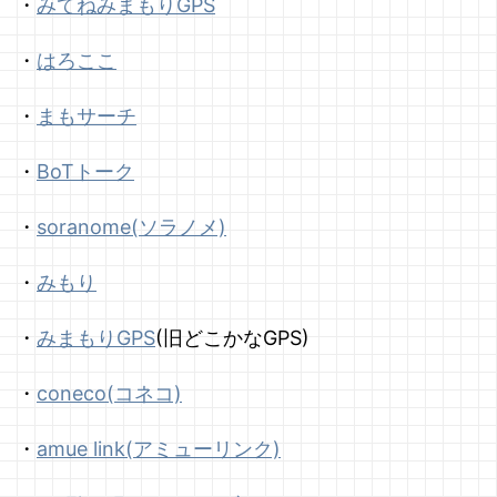
・
みてねみまもりGPS
・
はろここ
・
まもサーチ
・
BoTトーク
・
soranome(ソラノメ)
・
みもり
・
みまもりGPS
(旧どこかなGPS)
・
coneco(コネコ)
・
amue link(アミューリンク)