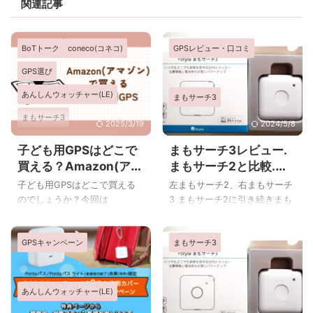
関連記事
BoTトーク
coneco(コネコ)
GPSレビュー・口コミ
GPS選び
あんしんウォッチャー(LE)
まもサーチ3
まもサーチ3
2025/3/19
2024/5/8
みてねみまもりGPSトーク
子ども用GPSはどこで
まもサーチ3レビュー.
買える？Amazon(アマ
まもサーチ2と比較.一
みまもりGPS(どこかなGPS)
ゾン)で買える子ども用
緒に使ってみた
子ども用GPSはどこで買える
左まもサーチ2、右まもサーチ
GPS一覧
のでしょうか？今回は
3 まもサーチ2に引き続きまも
Amazon(アマゾン）で購入で
サーチ3を使ってみました。 今
きる子ども用GPSをご紹介し
回はまもサーチ3のレビュー
GPSキャンペーン
まもサーチ3
ます。 Amazonプライム アマ
と、まもサーチ2から乗り換え
ゾンで買い物をするならアマ
たらどうなるの？といったこ
ゾンプライム会員になってか
とを中心に書いていきたいと
らがおすすめ！ アマゾンプラ
思います。 まもサーチ2のレビ
あんしんウォッチャー(LE)
イム 翌日配送、指定日配送が
ューはこちらから↓ 記事の最