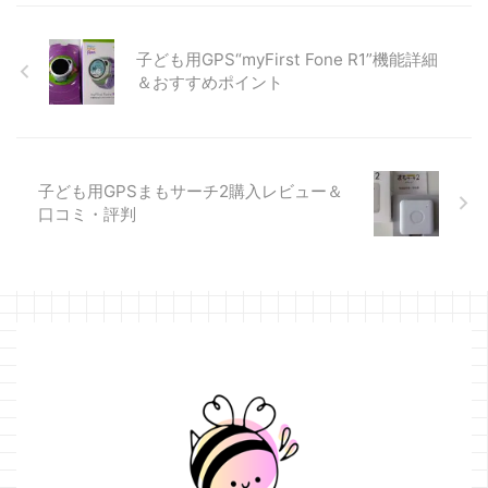
10日ま ...
もサーチは再登録に費用がか
るキャンペーン中です。 期間
からな ...
は2022年6月19日まで。台数
限定です。 その他みもりでは
子ども用GPS“myFirst Fone R1”機能詳細
新生活応援キャンペーンとし
＆おすすめポイント
て みもり専用ケースプレゼン
ト のキャンペーンも行ってい
ます。 子ども用GPS“みも
り”の口コミ＆レビュー 実際の
子ども用GPSまもサーチ2購入レビュー＆
みもりの口コミ・レビューを
口コミ・評判
読んでみたい方はこちらから
(アマゾンにたくさんのレビュ
ーがあります。) 当サイトのみ
もりの口コミ・レビューはこ
ちら https ...