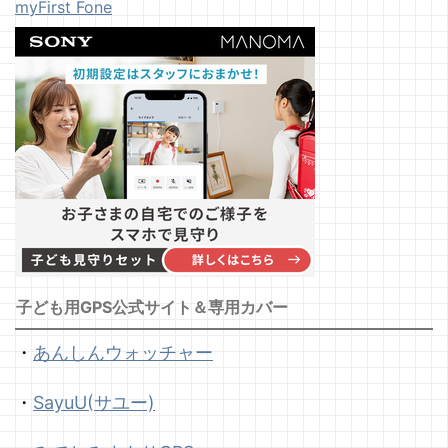
myFirst Fone
子ども用GPS公式サイト＆専用カバー
・
あんしんウォッチャー
・
SayuU(サユー)