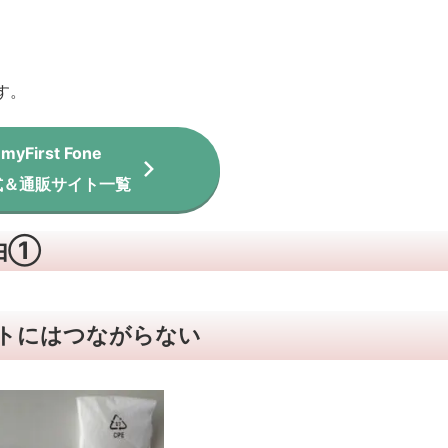
す。
myFirst Fone
式＆通販サイト
一覧
理由①
トにはつながらない