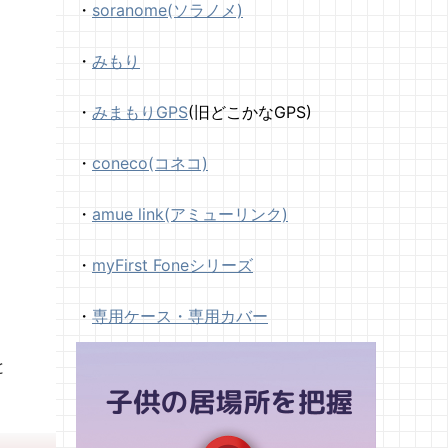
・
soranome(ソラノメ)
・
みもり
・
みまもりGPS
(旧どこかなGPS)
・
coneco(コネコ)
・
amue link(アミューリンク)
・
myFirst Foneシリーズ
・
専用ケース・専用カバー
と