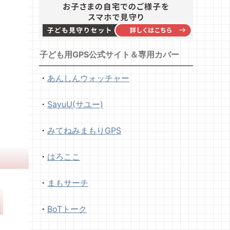
子ども用GPS公式サイト＆専用カバー
・
あんしんウォッチャー
・
SayuU(サユー)
・
みてねみまもりGPS
・
はろここ
・
まもサーチ
・
BoTトーク