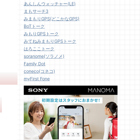
あんしんウォッチャー(LE)
まもサーチ3
みまもりGPS(どこかなGPS)
BoTトーク
みもりGPSトーク
みてねみまもりGPSトーク
はろここトーク
soranome(ソラノメ)
Family Dot
coneco(コネコ)
myFirst Fone