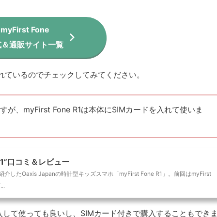
myFirst Fone
式＆通販サイト
一覧
れているのでチェックしてみてください。
myFirst Fone R1は本体にSIMカードを入れて使いま
e R1”口コミ＆レビュー
介したOaxis Japanの時計型キッズスマホ「myFirst Fone R1」。前回はmyFirst
..
入して使っても良いし、SIMカード付きで購入することもでき