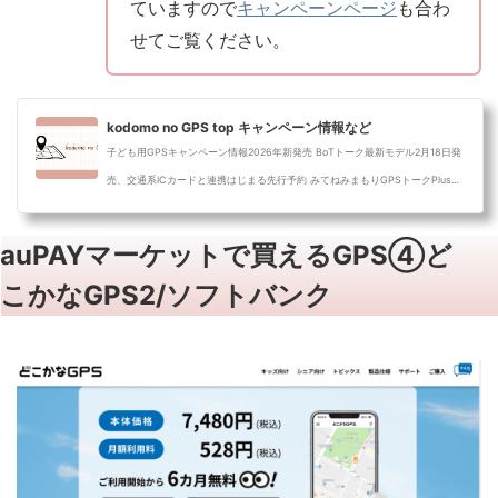
ていますので
キャンペーンページ
も合わ
せてご覧ください。
kodomo no GPS top キャンペーン情報など
子ども用GPSキャンペーン情報2026年新発売 BoTトーク最新モデル2月18日発
売、交通系ICカードと連携はじまる先行予約 みてねみまもりGPSトークPlus...
auPAYマーケットで買えるGPS④ど
こかなGPS2/ソフトバンク