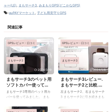
ャー(LE)
,
まもサーチ3
,
みまもりGPS(どこかなGPS)
-
auPAYマーケット
,
子ども用見守りGPS
関連記事
GPSレビュー・口コミ
GPSレビュー・口コミ
まもサーチ3
まもサーチ3
2024/3/19
2024/5/8
まもサーチ3のペット用
まもサーチ3レビュー.
ソフトカバー使ってみ
まもサーチ2と比較.一
た.子ども以外でのGPS
緒に使ってみた
まもサーチ3専用のペット用カ
左まもサーチ2、右まもサーチ
活用方法
バーを使ってみました。 まも
3 まもサーチ2に引き続きまも
サーチ3本体についてのレビュ
サーチ3を使ってみました。 今
ー、価格、メリットデメリッ
回はまもサーチ3のレビュー