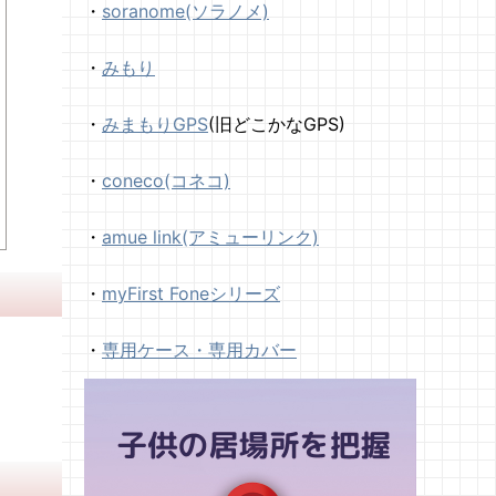
・
soranome(ソラノメ)
・
みもり
・
みまもりGPS
(旧どこかなGPS)
・
coneco(コネコ)
・
amue link(アミューリンク)
・
myFirst Foneシリーズ
・
専用ケース・専用カバー