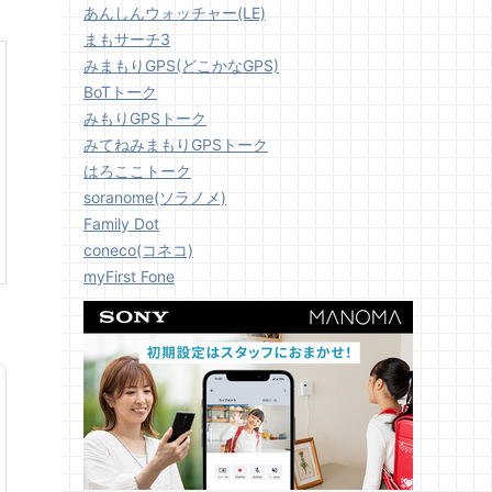
あんしんウォッチャー(LE)
まもサーチ3
みまもりGPS(どこかなGPS)
BoTトーク
みもりGPSトーク
みてねみまもりGPSトーク
はろここトーク
soranome(ソラノメ)
Family Dot
coneco(コネコ)
myFirst Fone