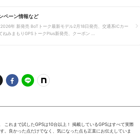
 キャンペーン情報など
026年 新発売 BoTトーク最新モデル2月18日発売、交通系ICカー
ねみまもりGPSトークPlus新発売、クーポン ...
。 これまで試したGPSは10台以上！ 掲載しているGPSはすべて実際
す。良かった点だけでなく、気になった点も正直にお伝えしていま