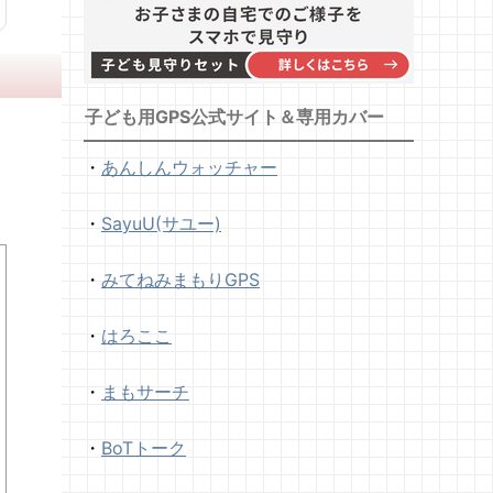
子ども用GPS公式サイト＆専用カバー
・
あんしんウォッチャー
・
SayuU(サユー)
・
みてねみまもりGPS
・
はろここ
・
まもサーチ
・
BoTトーク